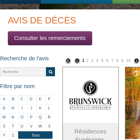
AVIS DE DÉCÈS
Consulter les remerciements
Recherche de l'avis
1
2
3
4
5
6
7
8
9
10
Filtre par nom
A
B
C
D
E
F
G
H
I
J
K
L
M
N
O
P
Q
R
S
T
U
V
W
X
Résidences
Y
Z
Tous
Funéraires,