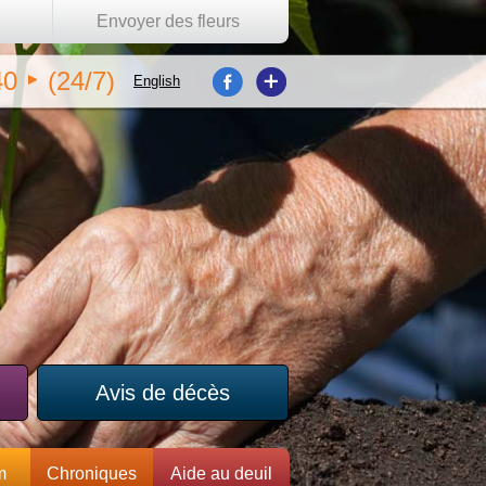
Envoyer des fleurs
40
(24/7)
English
Avis de décès
m
Chroniques
Aide au deuil