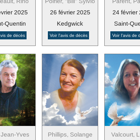
eault, Rino
Poirier, "Bill" Sylvio
Parent, Pa
évrier 2025
26 février 2025
24 février
nt-Quentin
Kedgwick
Saint-Que
'avis de décès
Voir l'avis de décès
Voir l'avis de
, Jean-Yves
Phillips, Solange
Valcourt, L