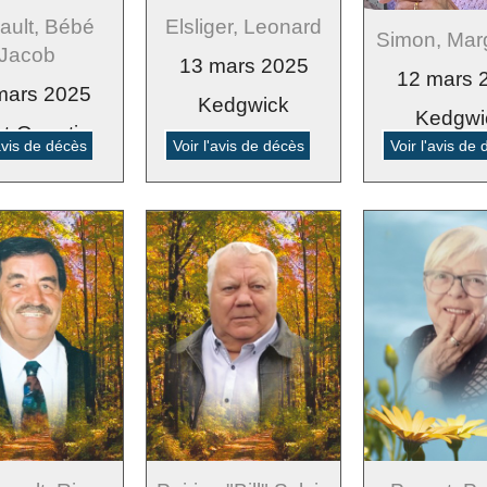
ault, Bébé
Elsliger, Leonard
Simon, Marg
Jacob
13 mars 2025
12 mars 
mars 2025
Kedgwick
Kedgwi
nt-Quentin
'avis de décès
Voir l'avis de décès
Voir l'avis de