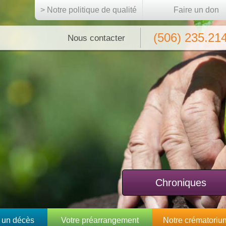
> Notre politique de qualité
Faire un don
(506) 235.21
Nous contacter
Chroniques
 un décès
Votre préarrangement
Notre crématoriu