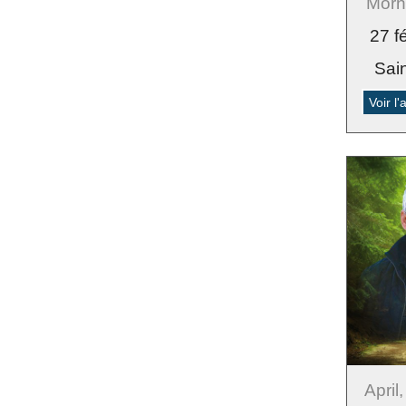
Morn
27 f
Sai
Voir l
April