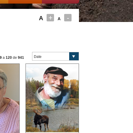
+
-
A
A
9
a
120
de
941