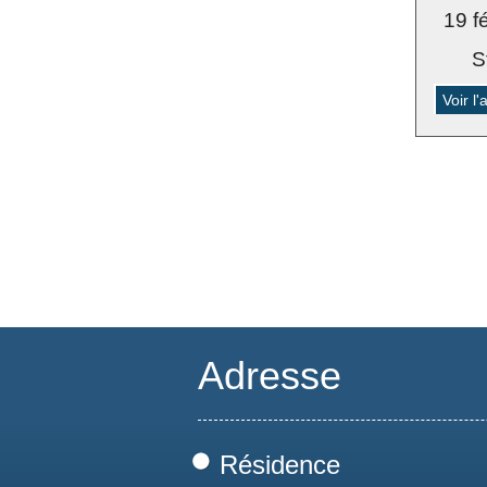
19 f
S
Voir l
Adresse
Résidence