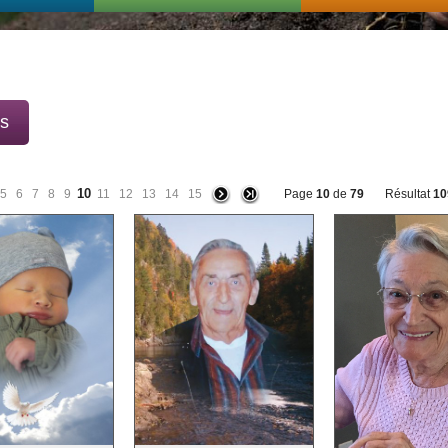
ts
10
5
6
7
8
9
11
12
13
14
15
Page
10
de
79
Résultat
10