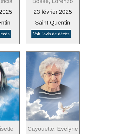
tricia
Bossé, Lorenzo
 2025
23 février 2025
ntin
Saint-Quentin
 décès
Voir l'avis de décès
isette
Cayouette, Evelyne