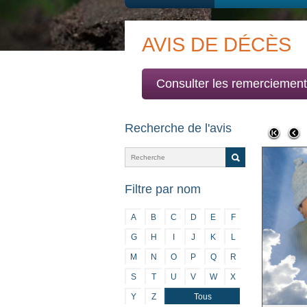
AVIS DE DÉCÈS
Consulter les remerciemen
Recherche de l'avis
Filtre par nom
A
B
C
D
E
F
G
H
I
J
K
L
M
N
O
P
Q
R
S
T
U
V
W
X
Y
Z
Tous