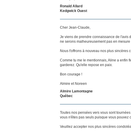
Ronald Allard
Kedgwick Ouest
Cher Jean-Claude,
Je viens de prendre connaissance de l'avis 
ne serons malheureusement pas en mesure de
Nous t'offrons à nouveau nos plus sincères c
Comme tu me le mentionnais, Aline a enfin fi
garderez. Qu'elle repose en paix.
Bon courage !
Almire et Noreen
Almire Lamontagne
Québec
Toutes nos pensées vers vous sont tournées 
vous n'êtes pas seuls puisque vous pouvez c
Veuillez accepter nos plus sincères condolé