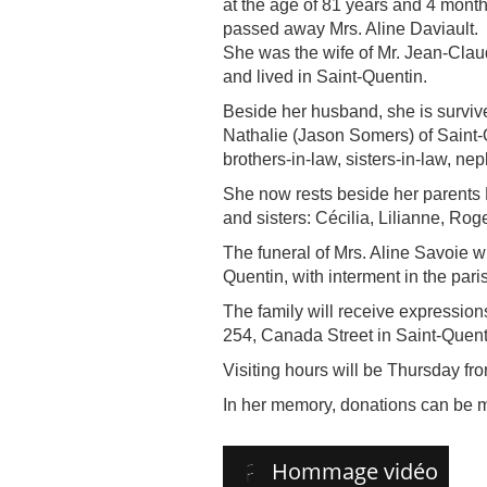
at the age of 81 years and 4 month
passed away Mrs. Aline Daviault.
She was the wife of Mr. Jean-Cla
and lived in Saint-Quentin.
Beside her husband, she is surviv
Nathalie (Jason Somers) of Saint
brothers-in-law, sisters-in-law, ne
She now rests beside her parents 
and sisters: Cécilia, Lilianne, Rog
The funeral of Mrs. Aline Savoie wi
Quentin, with interment in the pari
The family will receive expression
254, Canada Street in Saint-Quent
Visiting hours will be Thursday from
In her memory, donations can be 
Hommage vidéo