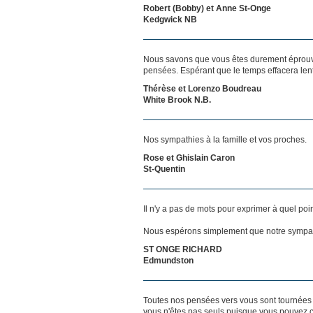
Robert (Bobby) et Anne St-Onge
Kedgwick NB
Nous savons que vous êtes durement éprouvés
pensées. Espérant que le temps effacera len
Thérèse et Lorenzo Boudreau
White Brook N.B.
Nos sympathies à la famille et vos proches.
Rose et Ghislain Caron
St-Quentin
Il n'y a pas de mots pour exprimer à quel poi
Nous espérons simplement que notre sympat
ST ONGE RICHARD
Edmundston
Toutes nos pensées vers vous sont tournées 
vous n'êtes pas seuls puisque vous pouvez c