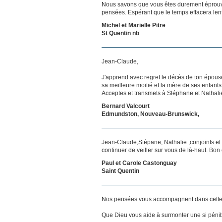
Nous savons que vous êtes durement éprouvés
pensées. Espérant que le temps effacera len
Michel et Marielle Pitre
St Quentin nb
Jean-Claude,
J'apprend avec regret le décès de ton épouse
sa meilleure moitié et la mère de ses enfant
Acceptes et transmets à Stéphane et Nathal
Bernard Valcourt
Edmundston, Nouveau-Brunswick,
Jean-Claude,Stépane, Nathalie ,conjoints et
continuer de veiller sur vous de là-haut. Bon 
Paul et Carole Castonguay
Saint Quentin
Nos pensées vous accompagnent dans cette
Que Dieu vous aide à surmonter une si pénib