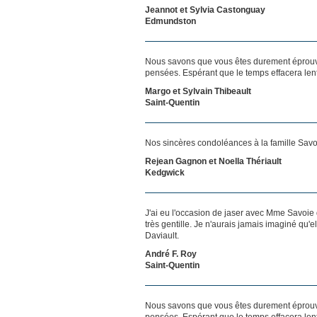
Jeannot et Sylvia Castonguay
Edmundston
Nous savons que vous êtes durement éprouvés
pensées. Espérant que le temps effacera len
Margo et Sylvain Thibeault
Saint-Quentin
Nos sincères condoléances à la famille Savo
Rejean Gagnon et Noella Thériault
Kedgwick
J'ai eu l'occasion de jaser avec Mme Savoie 
très gentille. Je n'aurais jamais imaginé qu'e
Daviault.
André F. Roy
Saint-Quentin
Nous savons que vous êtes durement éprouvés
pensées. Espérant que le temps effacera len