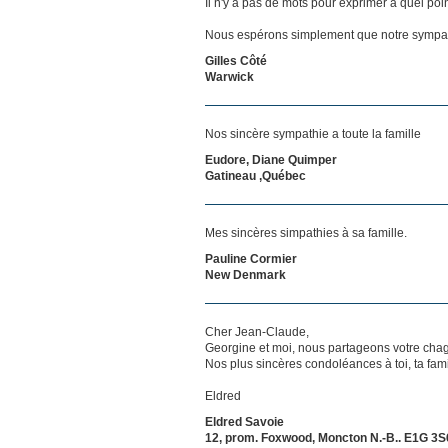
Il n'y a pas de mots pour exprimer à quel poi
Nous espérons simplement que notre sympat
Gilles Côté
Warwick
Nos sincère sympathie a toute la famille
Eudore, Diane Quimper
Gatineau ,Québec
Mes sincères simpathies à sa famille.
Pauline Cormier
New Denmark
Cher Jean-Claude,
Georgine et moi, nous partageons votre chag
Nos plus sincères condoléances à toi, ta famil
Eldred
Eldred Savoie
12, prom. Foxwood, Moncton N.-B.. E1G 3S