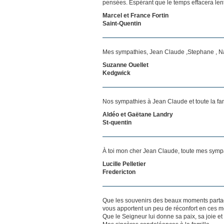
pensées. Espérant que le temps effacera len
Marcel et France Fortin
Saint-Quentin
Mes sympathies, Jean Claude ,Stephane , Nath
Suzanne Ouellet
Kedgwick
Nos sympathies à Jean Claude et toute la fami
Aldéo et Gaëtane Landry
St-quentin
À toi mon cher Jean Claude, toute mes sympat
Lucille Pelletier
Fredericton
Que les souvenirs des beaux moments partag
vous apportent un peu de réconfort en ces mo
Que le Seigneur lui donne sa paix, sa joie et 