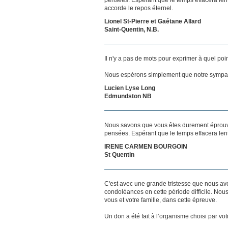
accorde le repos éternel.
Lionel St-Pierre et Gaétane Allard
Saint-Quentin, N.B.
Il n'y a pas de mots pour exprimer à quel poi
Nous espérons simplement que notre sympat
Lucien Lyse Long
Edmundston NB
Nous savons que vous êtes durement éprouvés
pensées. Espérant que le temps effacera len
IRENE CARMEN BOURGOIN
St Quentin
C'est avec une grande tristesse que nous av
condoléances en cette période difficile. No
vous et votre famille, dans cette épreuve.
Un don a été fait à l’organisme choisi par votr