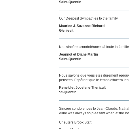
Saint-Quentin
Our Deepest Sympathies to the family
Maurice & Suzanne Richard
Glenlevit
Nos sincères condoléances à toute la famill
Jeannot et Diane Martin
Saint-Quentin
Nous savons que vous êtes durement éprouvés
pensées. Espérant que le temps effacera len
Reneld et Jocelyne Theriault
St-Quentin
Sincere condolences to Jean-Claude, Nathali
Aline was always so pleasant when at the lo
Cheuters Brook Staff.