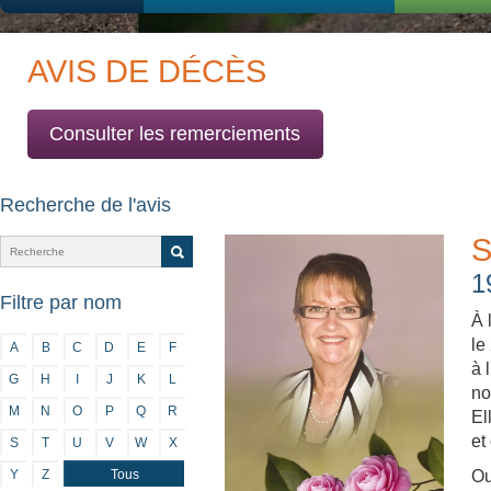
AVIS DE DÉCÈS
Consulter les remerciements
Recherche de l'avis
S
1
Filtre par nom
À 
le
A
B
C
D
E
F
à 
G
H
I
J
K
L
no
M
N
O
P
Q
R
El
et
S
T
U
V
W
X
Y
Z
Tous
Ou