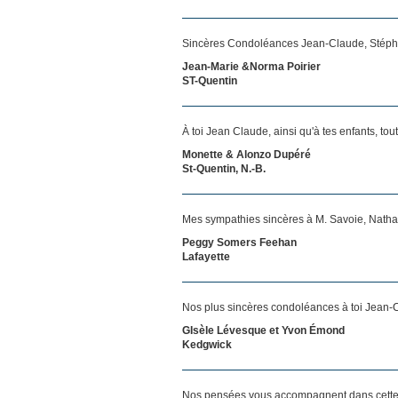
Sincères Condoléances Jean-Claude, Stéphane
Jean-Marie &Norma Poirier
ST-Quentin
À toi Jean Claude, ainsi qu'à tes enfants, to
Monette & Alonzo Dupéré
St-Quentin, N.-B.
Mes sympathies sincères à M. Savoie, Nathalie
Peggy Somers Feehan
Lafayette
Nos plus sincères condoléances à toi Jean-C
GIsèle Lévesque et Yvon Émond
Kedgwick
Nos pensées vous accompagnent dans cette