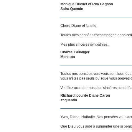
Monique Ouellet et Rita Gagnon
Saint-Quentin
Chère Diane et famille,
Toutes mes pensées t'accompagne dans cett
Mes plus sincères synpathies..
Chantal Bélanger
Moncton
Toutes nos pensées vers vous sont tournées 
vous n'êtes pas seuls puisque vous pouvez c
Veuillez accepter nos plus sincères condolé
RIichard lpourde Diane Caron
st quentin
Yves, Diane, Nathalie ,Nos pensées vous a
Que Dieu vous aide à surmonter une si pénib