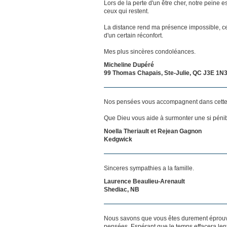
Lors de la perte d'un être cher, notre pein
ceux qui restent.
La distance rend ma présence impossible, c
d'un certain réconfort.
Mes plus sincères condoléances.
Micheline Dupéré
99 Thomas Chapais, Ste-Julie, QC J3E 1N
Nos pensées vous accompagnent dans cette
Que Dieu vous aide à surmonter une si pénibl
Noella Theriault et Rejean Gagnon
Kedgwick
Sinceres sympathies a la famille.
Laurence Beaulieu-Arenault
Shediac, NB
Nous savons que vous êtes durement éprouvés
pensées. Espérant que le temps effacera len