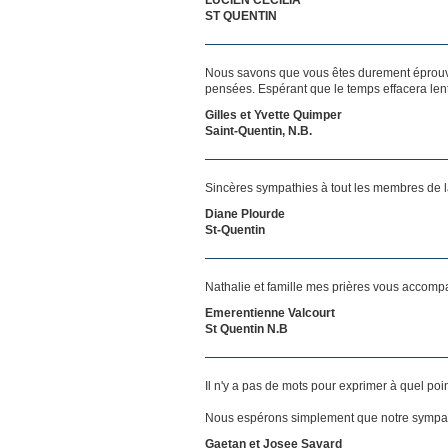
ST QUENTIN
Nous savons que vous êtes durement éprouvés
pensées. Espérant que le temps effacera len
Gilles et Yvette Quimper
Saint-Quentin, N.B.
Sincères sympathies à tout les membres de la
Diane Plourde
St-Quentin
Nathalie et famille mes prières vous accom
Emerentienne Valcourt
St Quentin N.B
Il n'y a pas de mots pour exprimer à quel poi
Nous espérons simplement que notre sympat
Gaetan et Josee Savard