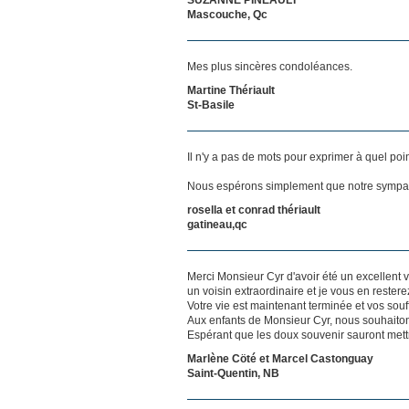
Mascouche, Qc
Mes plus sincères condoléances.
Martine Thériault
St-Basile
Il n'y a pas de mots pour exprimer à quel poi
Nous espérons simplement que notre sympat
rosella et conrad thériault
gatineau,qc
Merci Monsieur Cyr d'avoir été un excellent 
un voisin extraordinaire et je vous en rester
Votre vie est maintenant terminée et vos sou
Aux enfants de Monsieur Cyr, nous souhaiton
Espérant que les doux souvenir sauront mett
Marlène Cöté et Marcel Castonguay
Saint-Quentin, NB