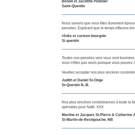
Benoit et Jacinthe Pelletier
Saint-Quentin
Nous savons que vous êtes durement éprouvés
pensées. Espérant que le temps effacera len
rénée et carmen bourgoin
St quentin
Toutes nos pensées vers vous sont tournées 
vous n'êtes pas seuls puisque vous pouvez c
Veuillez accepter nos plus sincères condolé
Judith et Daniel St-Onge
St-Quentin N.-B.
Nos plus sincères condoléances à toute la f
spéciales pour Nath. XXX
Martine et Jacques St-Pierre & Catherine A
St-Martin-de-Restigouche, NB