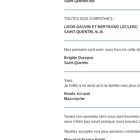
Saint-Quentin NB
TOUTES NOS SYMPATHIES.
LISON GAUVIN ET BERTRAND LECLERC
SAINT-QUENTIN, N.-B.
Mes pensees sont avec vous tous en cette d
Brigitte Durepos
Saint-Quentin
Yves,
Je t'offre à toi ainsi qu'à ta famille mes plus
Renée Arcand
Mascouche
Toutes nos pensées vers vous sont tournées 
vous n'êtes pas seuls puisque vous pouvez c
Veuillez accepter nos plus sincères condolé
Marcel et France Fortin