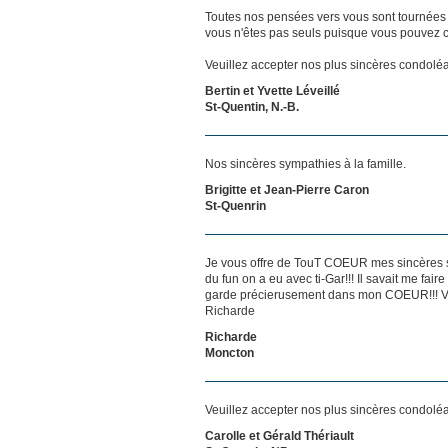
Toutes nos pensées vers vous sont tournées 
vous n'êtes pas seuls puisque vous pouvez c
Veuillez accepter nos plus sincères condolé
Bertin et Yvette Léveillé
St-Quentin, N.-B.
Nos sincères sympathies à la famille.
Brigitte et Jean-Pierre Caron
St-Quenrin
Je vous offre de TouT COEUR mes sincères s
du fun on a eu avec ti-Gar!!! Il savait me fa
garde précierusement dans mon COEUR!!! Votre
Richarde
Richarde
Moncton
Veuillez accepter nos plus sincères condolé
Carolle et Gérald Thériault