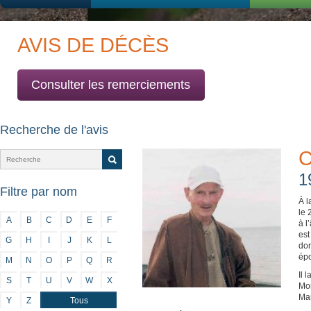
AVIS DE DÉCÈS
Consulter les remerciements
Recherche de l'avis
C
1
Filtre par nom
À l
le 
A
B
C
D
E
F
à l
est
G
H
I
J
K
L
dom
épo
M
N
O
P
Q
R
Il 
S
T
U
V
W
X
Mon
Mar
Y
Z
Tous