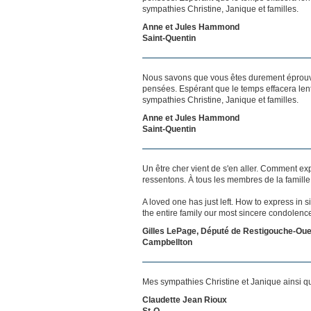
sympathies Christine, Janique et familles.
Anne et Jules Hammond
Saint-Quentin
Nous savons que vous êtes durement éprouvés
pensées. Espérant que le temps effacera len
sympathies Christine, Janique et familles.
Anne et Jules Hammond
Saint-Quentin
Un être cher vient de s'en aller. Comment exp
ressentons. À tous les membres de la famill
A loved one has just left. How to express in 
the entire family our most sincere condolenc
Gilles LePage, Député de Restigouche-Oue
Campbellton
Mes sympathies Christine et Janique ainsi qu'
Claudette Jean Rioux
St-Q