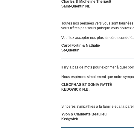
Charles & Micheline Theriault
Saint-Quentin NB
Toutes nos pensées vers vous sont tournées 
vous n'êtes pas seuls puisque vous pouvez c
Veuillez accepter nos plus sincères condolé
Carol Fortin & Nathalie
St-Quentin
Il n'y a pas de mots pour exprimer à quel poi
Nous espérons simplement que notre sympat
CLEOPHAS ET DONIA RATTÉ
KEDGWICK N.B,
Sincères sympathies à la famille et à la pare
Yvon & Claudette Beaulieu
Kedgwick