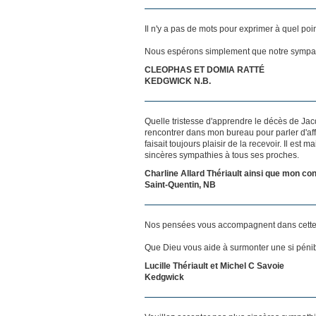
Il n'y a pas de mots pour exprimer à quel poi
Nous espérons simplement que notre sympat
CLEOPHAS ET DOMIA RATTÉ
KEDGWICK N.B.
Quelle tristesse d'apprendre le décès de Jacq
rencontrer dans mon bureau pour parler d'affa
faisait toujours plaisir de la recevoir. Il est
sincères sympathies à tous ses proches.
Charline Allard Thériault ainsi que mon con
Saint-Quentin, NB
Nos pensées vous accompagnent dans cette
Que Dieu vous aide à surmonter une si pénib
Lucille Thériault et Michel C Savoie
Kedgwick