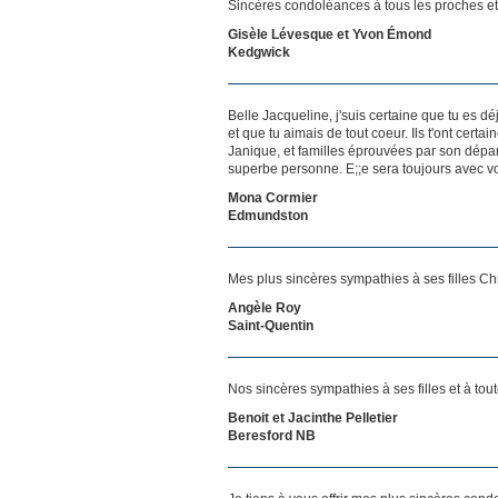
Sincères condoléances à tous les proches et
Gisèle Lévesque et Yvon Émond
Kedgwick
Belle Jacqueline, j'suis certaine que tu es d
et que tu aimais de tout coeur. Ils t'ont cert
Janique, et familles éprouvées par son dépar
superbe personne. E;;e sera toujours avec v
Mona Cormier
Edmundston
Mes plus sincères sympathies à ses filles Chr
Angèle Roy
Saint-Quentin
Nos sincères sympathies à ses filles et à tout
Benoit et Jacinthe Pelletier
Beresford NB