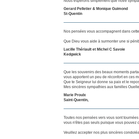
Nous espérons simplement que notre sympat
Gerard Pelletier & Monique Guimond
St-Quentin
Nos pensées vous accompagnent dans cette
Que Dieu vous aide à surmonter une si péni
Lucille Thériault et Michel C Savoie
Kedgwick
Que les souvenirs des beaux moments partag
vous apportent un peu de réconfort en ces mo
Que te Seigneur lui donne sa paix et le repos
Mes sincères sympathies aux familles Ouelle
Marie Proulx
Saint-Quentin,
Toutes nos pensées vers vous sont tournées 
vous n'êtes pas seuls puisque vous pouvez c
Veuillez accepter nos plus sincères condolé