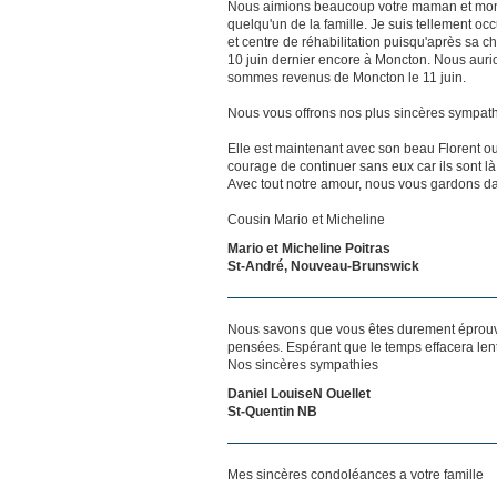
Nous aimions beaucoup votre maman et mon E
quelqu'un de la famille. Je suis tellement 
et centre de réhabilitation puisqu'après sa ch
10 juin dernier encore à Moncton. Nous aurion
sommes revenus de Moncton le 11 juin.
Nous vous offrons nos plus sincères sympathi
Elle est maintenant avec son beau Florent ou 
courage de continuer sans eux car ils sont l
Avec tout notre amour, nous vous gardons dans
Cousin Mario et Micheline
Mario et Micheline Poitras
St-André, Nouveau-Brunswick
Nous savons que vous êtes durement éprouvés
pensées. Espérant que le temps effacera len
Nos sincères sympathies
Daniel LouiseN Ouellet
St-Quentin NB
Mes sincères condoléances a votre famille