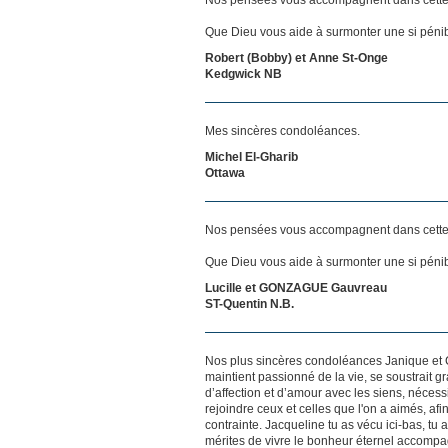
Que Dieu vous aide à surmonter une si pénib
Robert (Bobby) et Anne St-Onge
Kedgwick NB
Mes sincères condoléances.
Michel El-Gharib
Ottawa
Nos pensées vous accompagnent dans cette
Que Dieu vous aide à surmonter une si pénib
Lucille et GONZAGUE Gauvreau
ST-Quentin N.B.
Nos plus sincères condoléances Janique et C
maintient passionné de la vie, se soustrait g
d’affection et d’amour avec les siens, néces
rejoindre ceux et celles que l'on a aimés, afin
contrainte. Jacqueline tu as vécu ici-bas, tu
mérites de vivre le bonheur éternel accompa