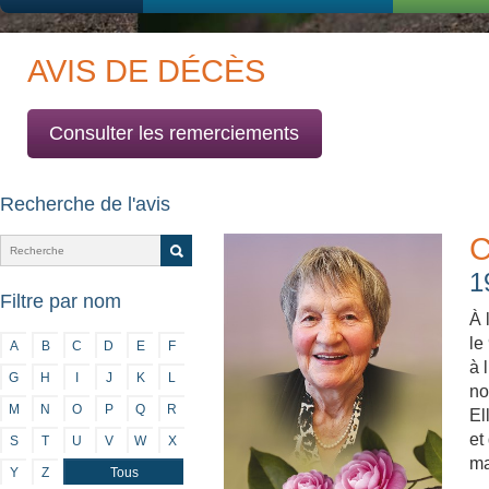
AVIS DE DÉCÈS
Consulter les remerciements
Recherche de l'avis
C
1
Filtre par nom
À 
le
A
B
C
D
E
F
à 
G
H
I
J
K
L
no
M
N
O
P
Q
R
El
et
S
T
U
V
W
X
ma
Y
Z
Tous