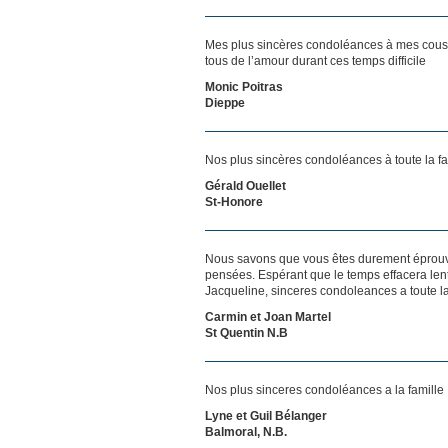
Mes plus sincères condoléances à mes cousin
tous de l’amour durant ces temps difficile
Monic Poitras
Dieppe
Nos plus sincères condoléances à toute la f
Gérald Ouellet
St-Honore
Nous savons que vous êtes durement éprouvés
pensées. Espérant que le temps effacera len
Jacqueline, sinceres condoleances a toute la
Carmin et Joan Martel
St Quentin N.B
Nos plus sinceres condoléances a la famille
Lyne et Guil Bélanger
Balmoral, N.B.