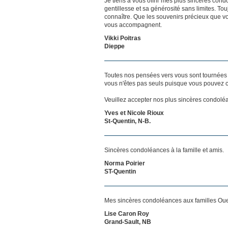
Je tiens à vous offrir mes plus sincères con
gentillesse et sa générosité sans limites. Tou
connaître. Que les souvenirs précieux que v
vous accompagnent.
Vikki Poitras
Dieppe
Toutes nos pensées vers vous sont tournées 
vous n'êtes pas seuls puisque vous pouvez c
Veuillez accepter nos plus sincères condolé
Yves et Nicole Rioux
St-Quentin, N-B.
Sincères condoléances à la famille et amis.
Norma Poirier
ST-Quentin
Mes sincères condoléances aux familles Ouel
Lise Caron Roy
Grand-Sault, NB