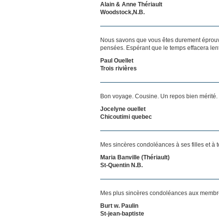
Alain & Anne Thériault
Woodstock,N.B.
Nous savons que vous êtes durement éprouvés
pensées. Espérant que le temps effacera len
Paul Ouellet
Trois rivières
Bon voyage. Cousine. Un repos bien mérité.
Jocelyne ouellet
Chicoutimi quebec
Mes sincères condoléances à ses filles et à t
Maria Banville (Thériault)
St-Quentin N.B.
Mes plus sincères condoléances aux membres
Burt w. Paulin
St-jean-baptiste