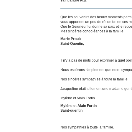
saint andre N.B.
Que les souvenirs des beaux moments partag
vous apportent un peu de réconfort en ces mo
Que le Seigneur lui donne sa paix et le repos
Mes sincères condoléances à la famille.
Marie Proulx
Saint-Quentin,
Il n'y a pas de mots pour exprimer à quel poi
Nous espérons simplement que notre sympat
Nos sincères sympathies à toute la famille !
Jacqueline était tellement une madame gentil
Mylène et Alain Fortin
Mylène et Alain Fortin
Saint-quentin
Nos sympathies à toute la famille.