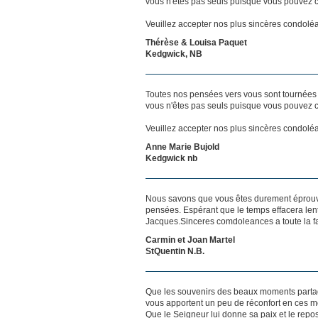
vous n'êtes pas seuls puisque vous pouvez c
Veuillez accepter nos plus sincères condolé
Thérèse & Louisa Paquet
Kedgwick, NB
Toutes nos pensées vers vous sont tournées 
vous n'êtes pas seuls puisque vous pouvez c
Veuillez accepter nos plus sincères condolé
Anne Marie Bujold
Kedgwick nb
Nous savons que vous êtes durement éprouvés
pensées. Espérant que le temps effacera len
Jacques.Sinceres comdoleances a toute la fam
Carmin et Joan Martel
StQuentin N.B.
Que les souvenirs des beaux moments partag
vous apportent un peu de réconfort en ces mo
Que le Seigneur lui donne sa paix et le repos