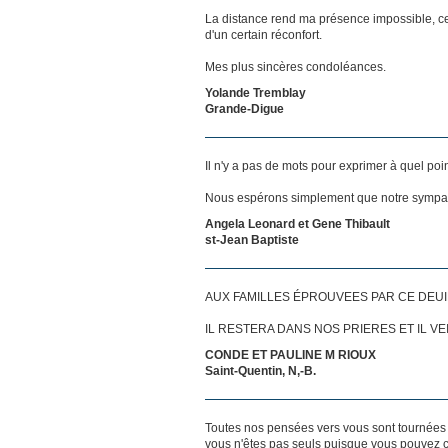
La distance rend ma présence impossible, c
d'un certain réconfort.
Mes plus sincères condoléances.
Yolande Tremblay
Grande-Digue
Il n'y a pas de mots pour exprimer à quel poi
Nous espérons simplement que notre sympat
Angela Leonard et Gene Thibault
st-Jean Baptiste
AUX FAMILLES ÉPROUVEES PAR CE DEUI
IL RESTERA DANS NOS PRIERES ET IL V
CONDE ET PAULINE M RIOUX
Saint-Quentin, N,-B.
Toutes nos pensées vers vous sont tournées 
vous n'êtes pas seuls puisque vous pouvez c