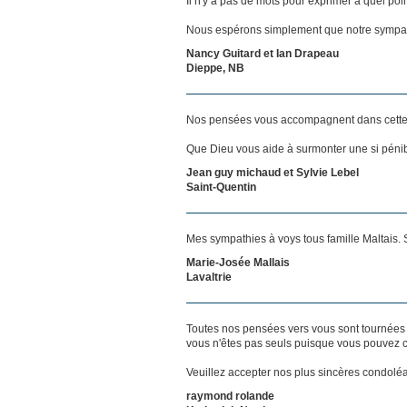
Il n'y a pas de mots pour exprimer à quel poi
Nous espérons simplement que notre sympat
Nancy Guitard et Ian Drapeau
Dieppe, NB
Nos pensées vous accompagnent dans cette
Que Dieu vous aide à surmonter une si pénib
Jean guy michaud et Sylvie Lebel
Saint-Quentin
Mes sympathies à voys tous famille Maltais. 
Marie-Josée Mallais
Lavaltrie
Toutes nos pensées vers vous sont tournées 
vous n'êtes pas seuls puisque vous pouvez c
Veuillez accepter nos plus sincères condolé
raymond rolande