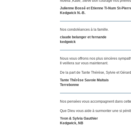
Noella ,Katie, Steve bon courage nos prières
Julienne Bossé et Etienne Ti-Num St-Pierr
Kedgwick N.-B.
Nos condoléances à la famille.
claude belanger et fernande
kedgwick
Nous vous offrons nos plus sincères sympathie
Il veillera sur vous maintenant.
De la part de Tante Thérèse, Sylvie et Gérard
Tante Thérèse Savoie Maltais
Terrebonne
Nos pensées vous accompagnent dans cette
Que Dieu vous aide à surmonter une si pénib
Yvon & Sylvia Gauthier
Kedgwick, NB