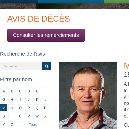
AVIS DE DÉCÈS
Consulter les remerciements
Recherche de l'avis
M
1
Filtre par nom
À 
le
A
B
C
D
E
F
à 
G
H
I
J
K
L
no
M
N
O
P
Q
R
il
et
S
T
U
V
W
X
Y
Z
Tous
Ou