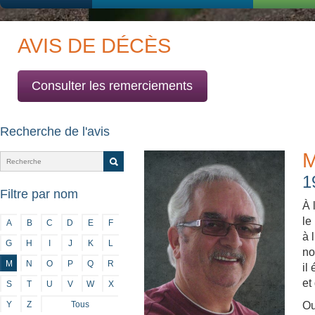
AVIS DE DÉCÈS
Consulter les remerciements
Recherche de l'avis
M
1
Filtre par nom
À 
le
A
B
C
D
E
F
à 
G
H
I
J
K
L
no
M
N
O
P
Q
R
il
et
S
T
U
V
W
X
Y
Z
Tous
Ou