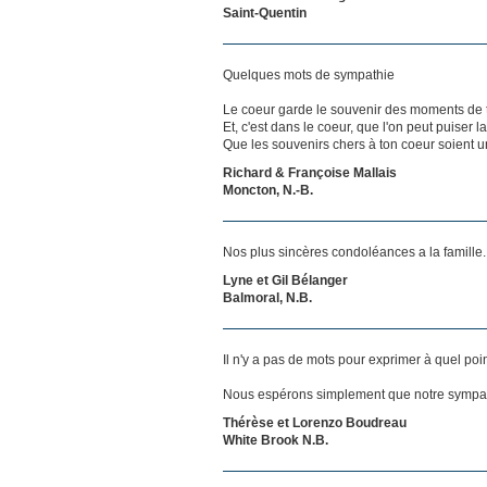
Saint-Quentin
Quelques mots de sympathie
Le coeur garde le souvenir des moments de t
Et, c'est dans le coeur, que l'on peut puiser 
Que les souvenirs chers à ton coeur soient 
Richard & Françoise Mallais
Moncton, N.-B.
Nos plus sincères condoléances a la famille.
Lyne et Gil Bélanger
Balmoral, N.B.
Il n'y a pas de mots pour exprimer à quel poi
Nous espérons simplement que notre sympat
Thérèse et Lorenzo Boudreau
White Brook N.B.