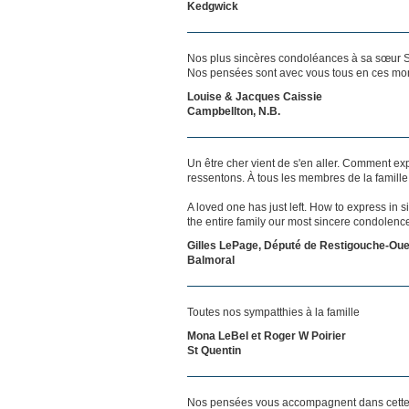
Kedgwick
Nos plus sincères condoléances à sa sœur Simo
Nos pensées sont avec vous tous en ces momen
Louise & Jacques Caissie
Campbellton, N.B.
Un être cher vient de s'en aller. Comment exp
ressentons. À tous les membres de la famill
A loved one has just left. How to express in 
the entire family our most sincere condolenc
Gilles LePage, Député de Restigouche-Oue
Balmoral
Toutes nos sympatthies à la famille
Mona LeBel et Roger W Poirier
St Quentin
Nos pensées vous accompagnent dans cette