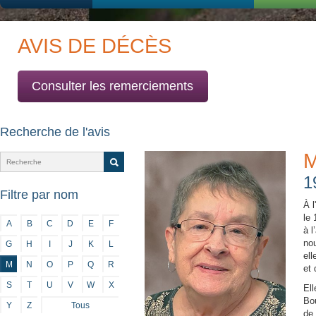
AVIS DE DÉCÈS
Consulter les remerciements
Recherche de l'avis
M
1
Filtre par nom
À l
le 
A
B
C
D
E
F
à l
no
G
H
I
J
K
L
ell
M
N
O
P
Q
R
et
S
T
U
V
W
X
Ell
Bou
Y
Z
Tous
de