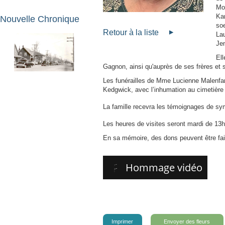
Mon
Kar
Nouvelle Chronique
soe
Retour à la liste
Lau
Jen
El
Gagnon, ainsi qu'auprès de ses frères et s
Les funérailles de Mme Lucienne Malenfan
Kedgwick, avec l’inhumation au cimetière 
La famille recevra les témoignages de sy
Les heures de visites seront mardi de 13h 
En sa mémoire, des dons peuvent être fa
Hommage vidéo
Imprimer
Envoyer des fleurs