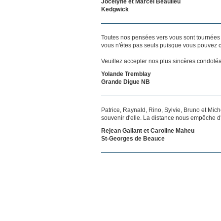
Jocelyne et Marcel Beaulieu
Kedgwick
Toutes nos pensées vers vous sont tournées 
vous n'êtes pas seuls puisque vous pouvez c
Veuillez accepter nos plus sincères condolé
Yolande Tremblay
Grande Digue NB
Patrice, Raynald, Rino, Sylvie, Bruno et Mic
souvenir d'elle. La distance nous empêche 
Rejean Gallant et Caroline Maheu
St-Georges de Beauce