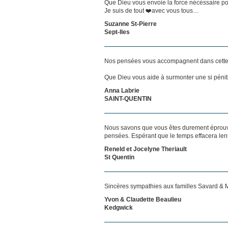
Que Dieu vous envoie la force nécéssaire p
Je suis de tout ❤️avec vous tous…
Suzanne St-Pierre
Sept-Iles
Nos pensées vous accompagnent dans cette
Que Dieu vous aide à surmonter une si pénib
Anna Labrie
SAINT-QUENTIN
Nous savons que vous êtes durement éprouvés
pensées. Espérant que le temps effacera len
Reneld et Jocelyne Theriault
St Quentin
Sincères sympathies aux familles Savard & M
Yvon & Claudette Beaulieu
Kedgwick