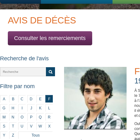
AVIS DE DÉCÈS
Consulter les remerciements
Recherche de l'avis
F
1
Filtre par nom
À S
le 
A
B
C
D
E
F
à l
nou
G
H
I
J
K
L
il 
et 
M
N
O
P
Q
R
Out
S
T
U
V
W
X
con
Que
Y
Z
Tous
aup