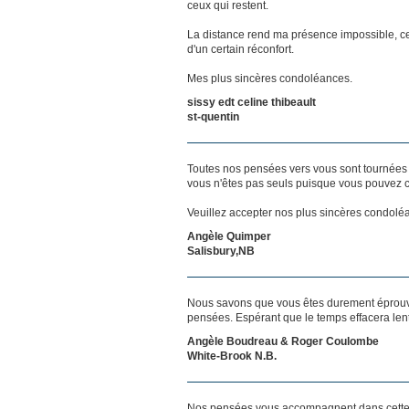
ceux qui restent.
La distance rend ma présence impossible, c
d'un certain réconfort.
Mes plus sincères condoléances.
sissy edt celine thibeault
st-quentin
Toutes nos pensées vers vous sont tournées 
vous n'êtes pas seuls puisque vous pouvez c
Veuillez accepter nos plus sincères condolé
Angèle Quimper
Salisbury,NB
Nous savons que vous êtes durement éprouvés
pensées. Espérant que le temps effacera len
Angèle Boudreau & Roger Coulombe
White-Brook N.B.
Nos pensées vous accompagnent dans cette 