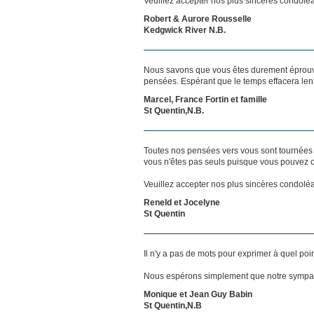
Veuillez accepter nos plus sincères condolé
Robert & Aurore Rousselle
Kedgwick River N.B.
Nous savons que vous êtes durement éprouvés
pensées. Espérant que le temps effacera len
Marcel, France Fortin et famille
St Quentin,N.B.
Toutes nos pensées vers vous sont tournées 
vous n'êtes pas seuls puisque vous pouvez c
Veuillez accepter nos plus sincères condolé
Reneld et Jocelyne
St Quentin
Il n'y a pas de mots pour exprimer à quel poi
Nous espérons simplement que notre sympat
Monique et Jean Guy Babin
St Quentin,N.B