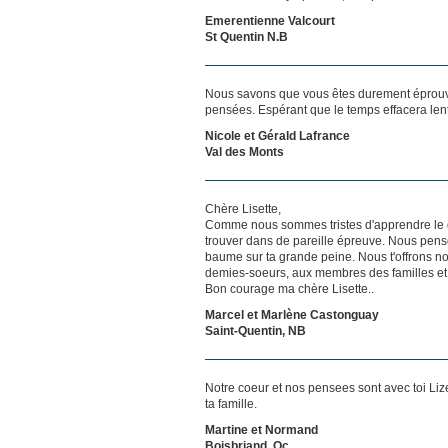
Emerentienne Valcourt
St Quentin N.B
Nous savons que vous êtes durement éprouvés
pensées. Espérant que le temps effacera len
Nicole et Gérald Lafrance
Val des Monts
Chère Lisette,
Comme nous sommes tristes d'apprendre le dép
trouver dans de pareille épreuve. Nous pens
baume sur ta grande peine. Nous t'offrons no
demies-soeurs, aux membres des familles et à
Bon courage ma chère Lisette..
Marcel et Marlène Castonguay
Saint-Quentin, NB
Notre coeur et nos pensees sont avec toi Lize
ta famille.
Martine et Normand
Boisbriand, Qc