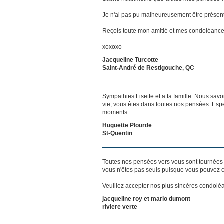
Je n'ai pas pu malheureusement être présente
Reçois toute mon amitié et mes condoléance
xoxoxo
Jacqueline Turcotte
Saint-André de Restigouche, QC
Sympathies Lisette et a ta famille. Nous sa
vie, vous êtes dans toutes nos pensées. Espé
moments.
Huguette Plourde
St-Quentin
Toutes nos pensées vers vous sont tournées 
vous n'êtes pas seuls puisque vous pouvez c
Veuillez accepter nos plus sincères condolé
jacqueline roy et mario dumont
riviere verte