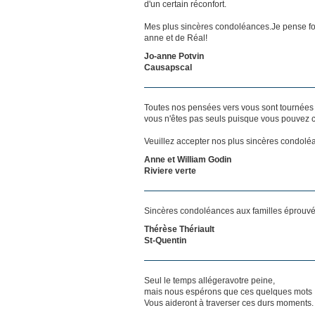
d'un certain réconfort.
Mes plus sincères condoléances.Je pense fort
anne et de Réal!
Jo-anne Potvin
Causapscal
Toutes nos pensées vers vous sont tournées 
vous n'êtes pas seuls puisque vous pouvez c
Veuillez accepter nos plus sincères condolé
Anne et William Godin
Riviere verte
Sincères condoléances aux familles éprouvé
Thérèse Thériault
St-Quentin
Seul le temps allégeravotre peine,
mais nous espérons que ces quelques mots
Vous aideront à traverser ces durs moments.