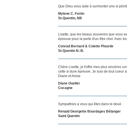
Que Dieu vous aide à surmonter une si pénib
Mylene C. Fortin
St-Quentin, NB
Lisette, que les beaux souvenirs que vous av
épreuve pour la perte d'un être cher. Avec to
Conrad Bernard & Colette Plourde
St-Quentin N.-B.
Chère Lisette, je t'offre mes plus sincères c
cette si dure épreuve. Je suis de tout coeur a
Diane et Anise
Diane Ouellet
Cocagne
Sympathies a vous qui êtes dans le deuil.
Renald Georgette Bourdages Bélanger
Saint Quentin