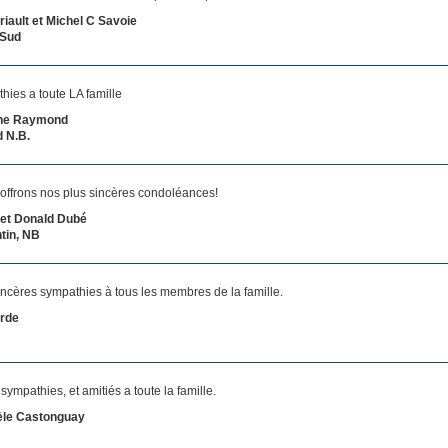
riault et Michel C Savoie
-Sud
ies a toute LA famille
Line Raymond
 N.B.
offrons nos plus sincères condoléances!
 et Donald Dubé
tin, NB
incères sympathies à tous les membres de la famille.
urde
sympathies, et amitiés a toute la famille.
èle Castonguay