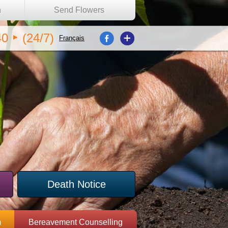
n
Send Flowers
40
(24/7)
Français
Death Notice
m
Bereavement Counselling