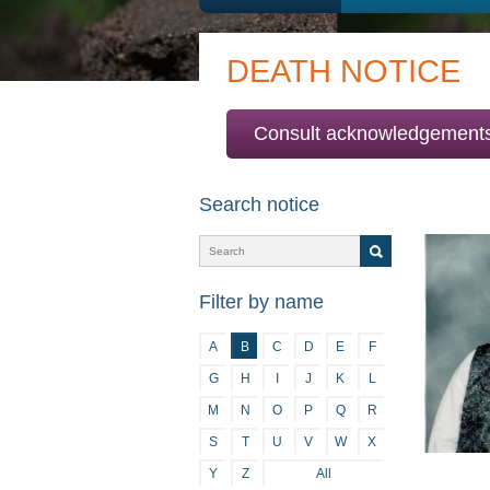
DEATH NOTICE
Consult acknowledgement
Search notice
Filter by name
A
B
C
D
E
F
G
H
I
J
K
L
M
N
O
P
Q
R
S
T
U
V
W
X
Y
Z
All