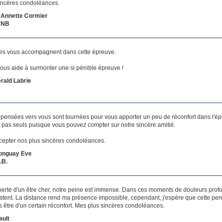
incères condoléances.
t Annette Cormier
n NB
s vous accompagnent dans cette épreuve.
ous aide à surmonter une si pénible épreuve !
rald Labrie
 pensées vers vous sont tournées pour vous apporter un peu de réconfort dans l'é
 pas seuls puisque vous pouvez compter sur notre sincère amitié.
ccepter nos plus sincères condoléances.
onguay Eve
.B.
 perte d'un être cher, notre peine est immense. Dans ces moments de douleurs prof
estent. La distance rend ma présence impossible, cependant, j'espère que cette p
 être d'un certain réconfort. Mes plus sincères condoléances.
ault