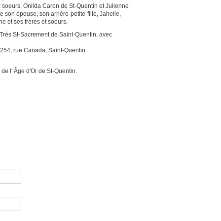
x soeurs, Onilda Caron de St-Quentin et Julienne
 son épouse, son arrière-petite-fille, Jahelle,
 et ses frères et soeurs.
u Très St-Sacrement de Saint-Quentin, avec
 254, rue Canada, Saint-Quentin.
e l' Âge d'Or de St-Quentin.