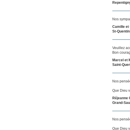
Repentign
Nos sympath
Camille et
St-Quentin
Veuillez a
Bon courag
Marcel et
Saint-Quen
Nos pensée
Que Dieu v
Réjeanne 
Grand-Saul
Nos pensée
Que Dieu v