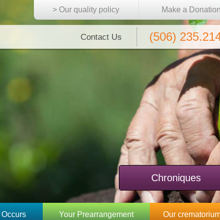
> Our quality policy
Make a Donatio
(506) 235.21
Contact Us
Chroniques
 Occurs
Your Prearrangement
Our crematoriu