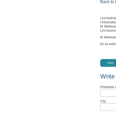
Back to t
Les funérai
l’inhumatio
M. Bellava
Les heures 
M. Bellava
En sa mémo
Print
Write
Firstname 
City :