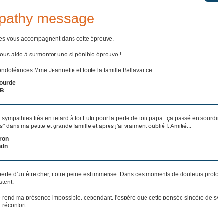
pathy message
s vous accompagnent dans cette épreuve.
ous aide à surmonter une si pénible épreuve !
ondoléances Mme Jeannette et toute la famille Bellavance.
lourde
NB
sympathies très en retard à toi Lulu pour la perte de ton papa...ça passé en sourdi
" dans ma petite et grande famille et après j'ai vraiment oublié !. Amitié...
ron
tin
 perte d'un être cher, notre peine est immense. Dans ces moments de douleurs prof
stent.
e rend ma présence impossible, cependant, j'espère que cette pensée sincère de 
n réconfort.