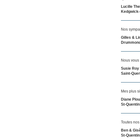
Lucille The
Kedgwick
Nos sympath
Gilles & 
Drummond
Nous vous 
Susie Roy
Saint-Quen
Mes plus s
Diane Plo
St-Quentin
Toutes nos 
Ben & Gis
St-Quentin